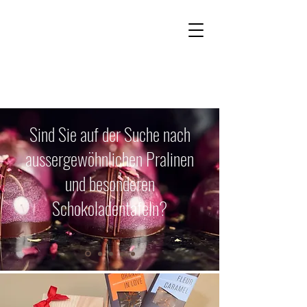
Kontakt
Onlineshop
Sind Sie auf der Suche nach
aussergewöhnlichen Pralinen
und besonderen
Schokoladentafeln?