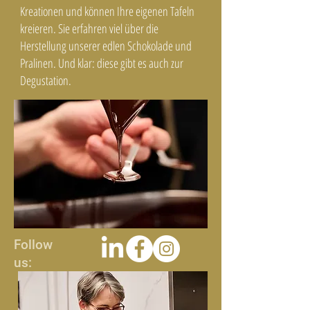
Kreationen und können Ihre eigenen Tafeln
kreieren. Sie erfahren viel über die
Herstellung unserer edlen Schokolade und
Pralinen. Und klar: diese gibt es auch zur
Degustation.
Hier gleich buchen
Follow
us: