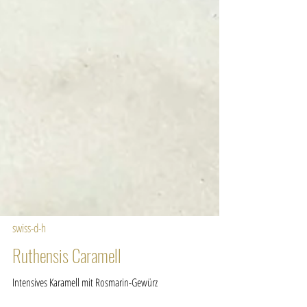
swiss-d-h
Ruthensis Caramell