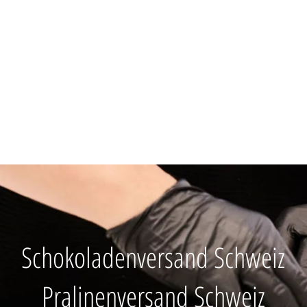
Kontakt
unden
Firmenkunden
Gastronomie
Sort
Schokoladenversand Schweiz
Pralinenversand Schweiz