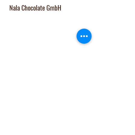
Nala Chocolate GmbH
Manufaktur und Laden
:
Dorfplatz 10, CH 8911 Rifferswil
Abholbox
:
Ausserfeldstrasse 8, 8911 Rifferswil
contact@nalachocolate.com
Tel
+41 79 427 77 44
Öffnungszeiten
Dienstag 14-17 Uhr
Mittwoch - Freitag 14-18:30 Uhr
Vom 29. Juni bis 31. Juli 2026
sind Onlineshop und Laden GESCHLOSSEN