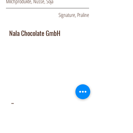
Milchprodukte, Nüsse, Soja
Signature, Praline
Nala Chocolate GmbH
Manufaktur und Laden
:
Dorfplatz 10, CH 8911 Rifferswil
Abholbox
:
Ausserfeldstrasse 8, 8911 Rifferswil
contact@nalachocolate.com
Tel
+41 79 427 77 44
Öffnungszeiten
Dienstag 14-17 Uhr
Mittwoch - Freitag 14-18:30 Uhr