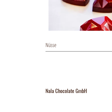
Nüsse
Nala Chocolate GmbH
Manufaktur und Laden
:
Dorfplatz 10, CH 8911 Rifferswil