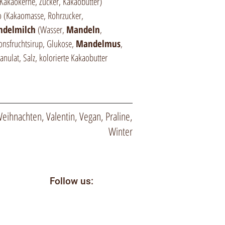
Kakaokerne, Zucker, Kakaobutter)
o (Kakaomasse, Rohrzucker,
delmilch
(Wasser,
Mandeln
,
onsfruchtsirup, Glukose,
Mandelmus
,
anulat, Salz, kolorierte Kakaobutter
eihnachten, Valentin, Vegan, Praline,
Winter
Follow us:
il
ellen