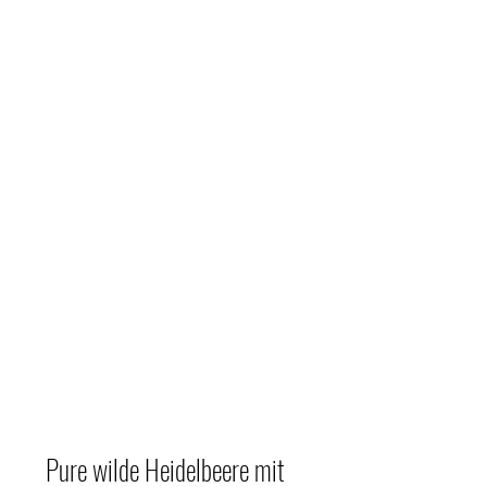
Kontakt
unden
Firmenkunden
Gastronomie
Sort
Pure wilde Heidelbeere mit 