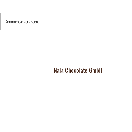
Kommentar verfassen...
Nala Chocolate GmbH
Manufaktur und Laden
:
Dorfplatz 10, CH 8911 Rifferswil
Abholbox
:
Ausserfeldstrasse 8, 8911 Rifferswil