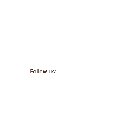
Follow us:
il
ellen
e