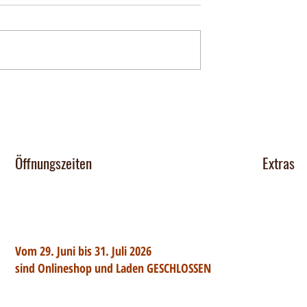
Öffnungszeiten
Extras
Chocomob
Dienstag 14-17 Uhr
Mittwoch - Freitag 14-18:30 Uhr
Verkaufsst
Team
Vom 29. Juni bis 31. Juli 2026
Jobs
sind Onlineshop und Laden GESCHLOSSEN
Zutatenlist
Samstag: nach tel. Vereinbarung