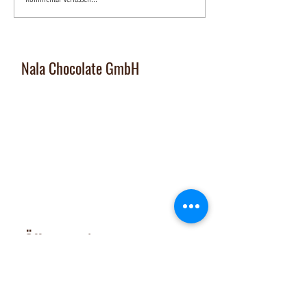
Nala Chocolate GmbH
Manufaktur und Laden
:
Dorfplatz 10, CH 8911 Rifferswil
Abholbox
:
Ausserfeldstrasse 8, 8911 Rifferswil
contact@nalachocolate.com
Tel
+41 79 427 77 44
Öffnungszeiten
Dienstag 14-17 Uhr
Mittwoch - Freitag 14-18:30 Uhr