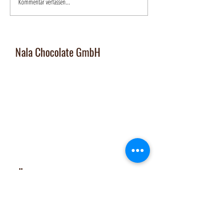
Kommentar verfassen...
Nala Chocolate GmbH
Manufaktur und Laden
:
Dorfplatz 10, CH 8911 Rifferswil
Abholbox
:
Ausserfeldstrasse 8, 8911 Rifferswil
contact@nalachocolate.com
Tel
+41 79 427 77 44
Öffnungszeiten
Dienstag 14-17 Uhr
Mittwoch - Freitag 14-18:30 Uhr