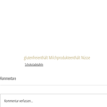
glutenfrei
enthält Milchprodukte
enthält Nüsse
Schokoladetafeln
Kommentare
Kommentar verfassen...