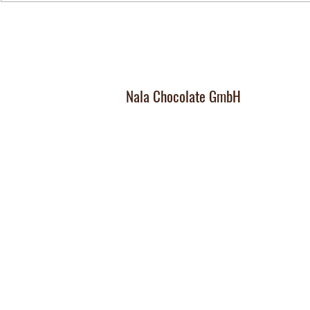
Nala Chocolate GmbH
Manufaktur und Laden
:
Dorfplatz 10, CH 8911 Rifferswil
Abholbox
:
Ausserfeldstrasse 8, 8911 Rifferswil
contact@nalachocolate.com
Tel
+41 79 427 77 44