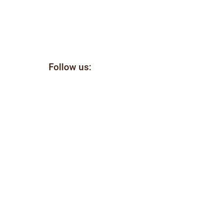
Follow us:
il
ellen
e
m
tz