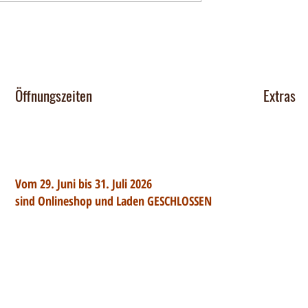
Öffnungszeiten
Extras
Chocomob
Dienstag 14-17 Uhr
Mittwoch - Freitag 14-18:30 Uhr
Verkaufsst
Team
Vom 29. Juni bis 31. Juli 2026
Jobs
sind Onlineshop und Laden GESCHLOSSEN
Zutatenlist
Samstag: nach tel. Vereinbarung
FAQs
Tel. 079 427 77 44
Impressu
Datenschu