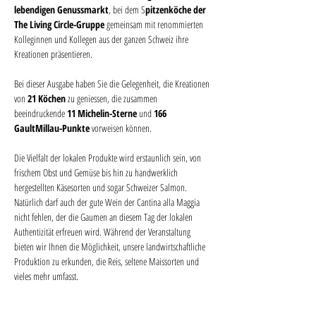
lebendigen Genussmarkt
, bei dem S
pitzenköche der 
The Living Circle-Gruppe 
gemeinsam mit renommierten 
Kolleginnen und Kollegen aus der ganzen Schweiz ihre 
Kreationen präsentieren.
Bei dieser Ausgabe haben Sie die Gelegenheit, die Kreationen 
von 
21 Köchen
 zu geniessen, die zusammen 
beeindruckende 
11 Michelin-Sterne
 und 
166 
GaultMillau-Punkte
 vorweisen können.
Die Vielfalt der lokalen Produkte wird erstaunlich sein, von 
frischem Obst und Gemüse bis hin zu handwerklich 
hergestellten Käsesorten und sogar Schweizer Salmon. 
Natürlich darf auch der gute Wein der Cantina alla Maggia 
nicht fehlen, der die Gaumen an diesem Tag der lokalen 
Authentizität erfreuen wird. Während der Veranstaltung 
bieten wir Ihnen die Möglichkeit, unsere landwirtschaftliche 
Produktion zu erkunden, die Reis, seltene Maissorten und 
vieles mehr umfasst.