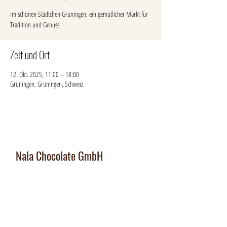
Im schönen Städtchen Grüningen, ein gemütlicher Markt für
Tradition und Genuss
Zeit und Ort
12. Okt. 2025, 11:00 – 18:00
Grüningen, Grüningen, Schweiz
Nala Chocolate GmbH
Manufaktur und Laden
:
Dorfplatz 10, CH 8911 Rifferswil
Abholbox
:
Ausserfeldstrasse 8, 8911 Rifferswil