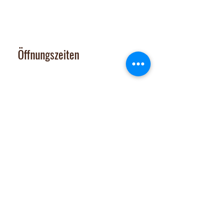
contact@nalachocolate.com
Tel
+41 79 427 77 44
Öffnungszeiten
Dienstag 14-17 Uhr
Mittwoch - Freitag 14-18:30 Uhr
Vom 29. Juni bis 31. Juli 2026
sind Onlineshop und Laden GESCHLOSSEN
Samstag: nach tel. Vereinbarung
Tel. 079 427 77 44
Extras
Chocomobil
Zutatenliste
Jobs
Verkaufsstellen
Team