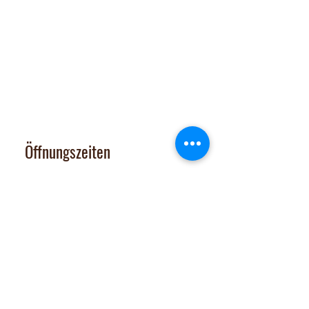
Dorfplatz 10, CH 8911 Rifferswil
Abholbox
:
Ausserfeldstrasse 8, 8911 Rifferswil
contact@nalachocolate.com
Tel
+41 79 427 77 44
Öffnungszeiten
Dienstag 14-17 Uhr
Mittwoch - Freitag 14-18:30 Uhr
Vom 29. Juni bis 31. Juli 2026
sind Onlineshop und Laden GESCHLOSSEN
Samstag: nach tel. Vereinbarung
Tel. 079 427 77 44