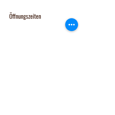
Tel
+41 79 427 77 44
Öffnungszeiten
Dienstag 14-17 Uhr
Mittwoch - Freitag 14-18:30 Uhr
Vom 29. Juni bis 31. Juli 2026
sind Onlineshop und Laden GESCHLOSSEN
Samstag: nach tel. Vereinbarung
Tel. 079 427 77 44
Extras
Chocomobil
Zutatenliste
Jobs
Verkaufsstellen
Team
FAQs
Impressum
Datenschutz
AGB