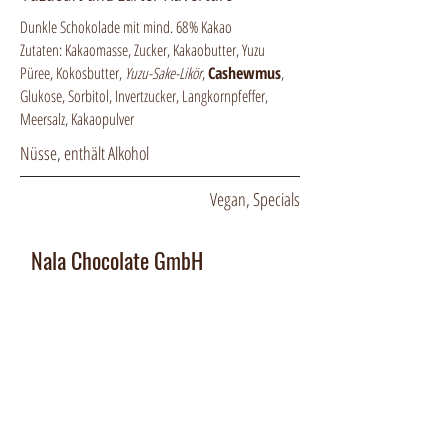
Dunkle Schokolade mit mind. 68 % Kakao
Zutaten: Kakaomasse, Zucker, Kakaobutter, Yuzu
Püree, Kokosbutter,
Yuzu-Sake-Likör
,
Cashewmus
,
Glukose, Sorbitol, Invertzucker, Langkornpfeffer,
Meersalz, Kakaopulver
Nüsse, enthält Alkohol
Vegan, Specials
Nala Chocolate GmbH
Manufaktur und Laden
:
Dorfplatz 10, CH 8911 Rifferswil
Abholbox
:
Ausserfeldstrasse 8, 8911 Rifferswil
contact@nalachocolate.com