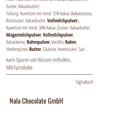
Zucker, Kakaobutter)
Füllung: Kuvertüre mit mind. 55% Kakao (Kakaomasse,
Rohrzucker, Kakaobutter,
Vollmilchpulver
),
Kuvertüre mit mind. 38% Kakao (Zucker, Kakaobutter,
Magermilchpulver
,
Vollmilchpulver
,
Kakaokerne,
Rahmpulver
, Vanille),
Rahm
,
Himberpüree,
Butter
, Glukose, Invertzucker, Salz
kann Spuren von Nüssen enthalten,
Milchprodukte
Signature
Nala Chocolate GmbH
Manufaktur und Laden
:
Dorfplatz 10, CH 8911 Rifferswil
Abholbox
: