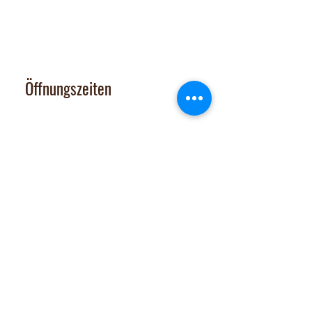
Ausserfeldstrasse 8, 8911 Rifferswil
contact@nalachocolate.com
Tel
+41 79 427 77 44
Öffnungszeiten
Dienstag 14-17 Uhr
Mittwoch - Freitag 14-18:30 Uhr
Vom 29. Juni bis 31. Juli 2026
sind Onlineshop und Laden GESCHLOSSEN
Samstag: nach tel. Vereinbarung
Tel. 079 427 77 44
Extras
Chocomobil
Zutatenliste
Jobs
Verkaufsstellen
Team