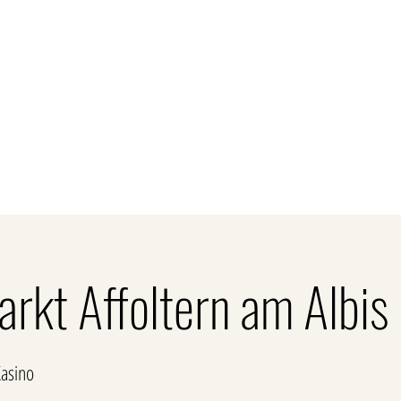
Kontakt
unden
Firmenkunden
Gastronomie
Sort
kt Affoltern am Albis
Kasino