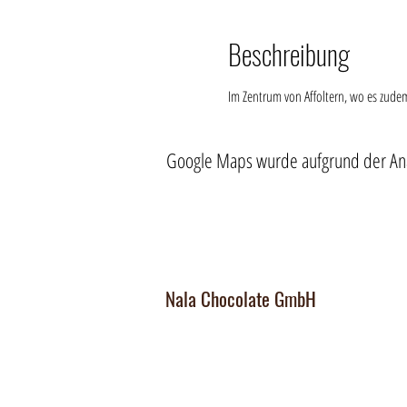
Beschreibung
Im Zentrum von Affoltern, wo es zude
Google Maps wurde aufgrund der Analy
Nala Chocolate GmbH
Manufaktur und Laden
:
Dorfplatz 10, CH 8911 Rifferswil