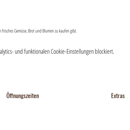
m frisches Gemüse, Brot und Blumen zu kaufen gibt.
tics- und funktionalen Cookie-Einstellungen blockiert.
Öffnungszeiten
Extras
Chocomob
Dienstag 14-17 Uhr
Mittwoch - Freitag 14-18:30 Uhr
Verkaufsst
Team