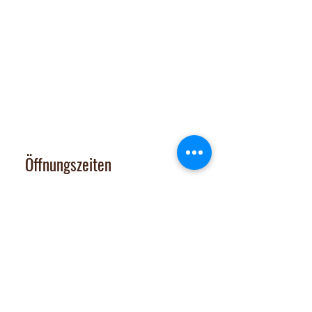
Manufaktur und Laden
:
Dorfplatz 10, CH 8911 Rifferswil
Abholbox
:
Ausserfeldstrasse 8, 8911 Rifferswil
contact@nalachocolate.com
Tel
+41 79 427 77 44
Öffnungszeiten
Dienstag 14-17 Uhr
Mittwoch - Freitag 14-18:30 Uhr
Vom 29. Juni bis 31. Juli 2026
sind Onlineshop und Laden GESCHLOSSEN
Samstag: nach tel. Vereinbarung
Tel. 079 427 77 44