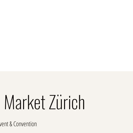
Kontakt
unden
Firmenkunden
Gastronomie
Sort
 Market Zürich
vent & Convention