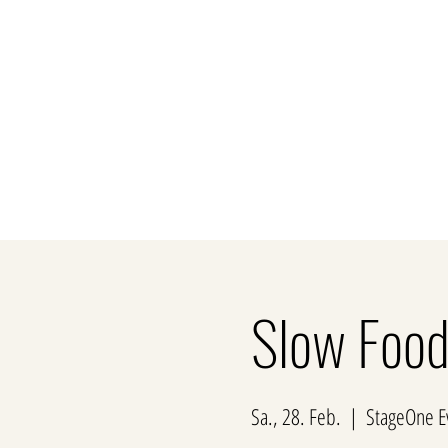
Über uns
Privatk
Slow Food
Sa., 28. Feb.
  |  
StageOne E