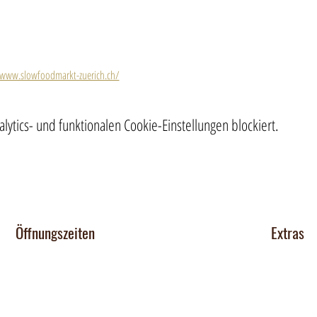
/www.slowfoodmarkt-zuerich.ch/
tics- und funktionalen Cookie-Einstellungen blockiert.
Öffnungszeiten
Extras
Chocomob
Dienstag 14-17 Uhr
Mittwoch - Freitag 14-18:30 Uhr
Verkaufsst
Team