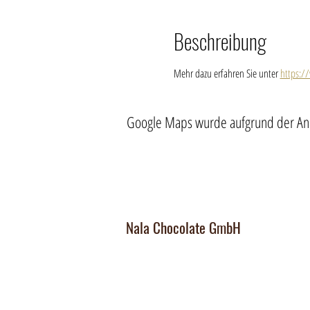
Beschreibung
Mehr dazu erfahren Sie unter 
https:/
Google Maps wurde aufgrund der Analy
Nala Chocolate GmbH
Manufaktur und Laden
:
Dorfplatz 10, CH 8911 Rifferswil