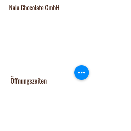
Nala Chocolate GmbH
Manufaktur und Laden
:
Dorfplatz 10, CH 8911 Rifferswil
Abholbox
:
Ausserfeldstrasse 8, 8911 Rifferswil
contact@nalachocolate.com
Tel
+41 79 427 77 44
Öffnungszeiten
Dienstag 14-17 Uhr
Mittwoch - Freitag 14-18:30 Uhr
Vom 29. Juni bis 31. Juli 2026
sind Onlineshop und Laden GESCHLOSSEN