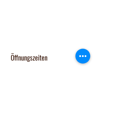
Abholbox
:
Ausserfeldstrasse 8, 8911 Rifferswil
contact@nalachocolate.com
Tel
+41 79 427 77 44
Öffnungszeiten
Dienstag 14-17 Uhr
Mittwoch - Freitag 14-18:30 Uhr
Vom 29. Juni bis 31. Juli 2026
sind Onlineshop und Laden GESCHLOSSEN
Samstag: nach tel. Vereinbarung
Tel. 079 427 77 44
Extras