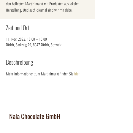
den beliebten Martinimarkt mit Produkten aus lokaler
Herstellung. Und auch diesmal sind wir mit dabei.
Zeit und Ort
11. Nov. 2023, 10:00 – 16:00
Zürich, Sackzelg 25, 8047 Zürich, Schweiz
Beschreibung
Mehr Informationen zum Martinimarkt finden Sie 
hier
.
Nala Chocolate GmbH
Manufaktur und Laden
:
Dorfplatz 10, CH 8911 Rifferswil