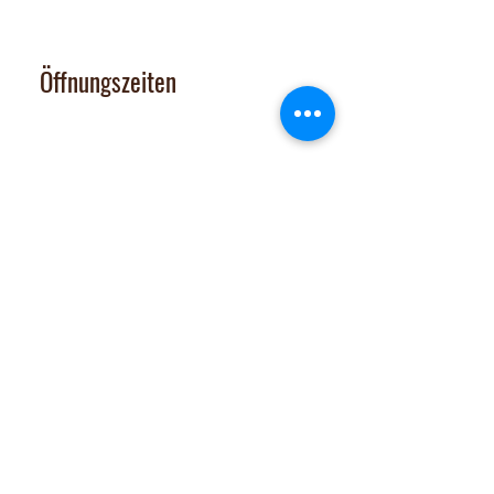
contact@nalachocolate.com
Tel
+41 79 427 77 44
Öffnungszeiten
Dienstag 14-17 Uhr
Mittwoch - Freitag 14-18:30 Uhr
Vom 29. Juni bis 31. Juli 2026
sind Onlineshop und Laden GESCHLOSSEN
Samstag: nach tel. Vereinbarung
Tel. 079 427 77 44
Extras
Chocomobil
Zutatenliste
Jobs
Verkaufsstellen
Team
FAQs
Impressum
Datenschutz
AGB