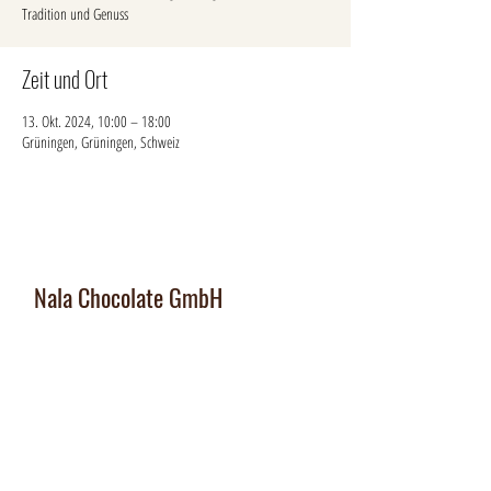
Tradition und Genuss
Zeit und Ort
13. Okt. 2024, 10:00 – 18:00
Grüningen, Grüningen, Schweiz
Nala Chocolate GmbH
Manufaktur und Laden
:
Dorfplatz 10, CH 8911 Rifferswil
Abholbox
:
Ausserfeldstrasse 8, 8911 Rifferswil