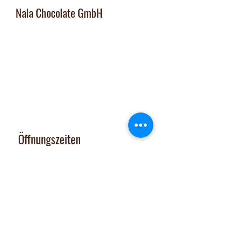
Nala Chocolate GmbH
Manufaktur und Laden
:
Dorfplatz 10, CH 8911 Rifferswil
Abholbox
:
Ausserfeldstrasse 8, 8911 Rifferswil
contact@nalachocolate.com
Tel
+41 79 427 77 44
Öffnungszeiten
Dienstag 14-17 Uhr
Mittwoch - Freitag 14-18:30 Uhr
Vom 29. Juni bis 31. Juli 2026
sind Onlineshop und Laden GESCHLOSSEN