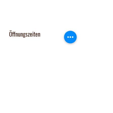
Ausserfeldstrasse 8, 8911 Rifferswil
contact@nalachocolate.com
Tel
+41 79 427 77 44
Öffnungszeiten
Dienstag 14-17 Uhr
Mittwoch - Freitag 14-18:30 Uhr
Vom 29. Juni bis 31. Juli 2026
sind Onlineshop und Laden GESCHLOSSEN
Samstag: nach tel. Vereinbarung
Tel. 079 427 77 44
Extras
Chocomobil
Zutatenliste
Jobs
Verkaufsstellen
Team