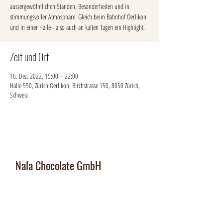
aussergewöhnlichen Ständen, Besonderheiten und in
stimmungsvoller Atmosphäre. Gleich beim Bahnhof Oerlikon
und in einer Halle - also auch an kalten Tagen ein Highlight.
Zeit und Ort
16. Dez. 2022, 15:00 – 22:00
Halle 550, Zürich Oerlikon, Birchstrasse 150, 8050 Zürich,
Schweiz
Nala Chocolate GmbH
Manufaktur und Laden
:
Dorfplatz 10, CH 8911 Rifferswil
Abholbox
: