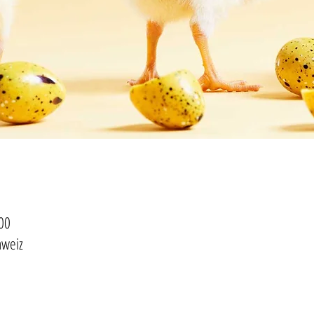
00
hweiz