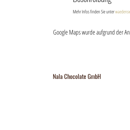
Mehr Infos finden Sie unter 
waedensw
Google Maps wurde aufgrund der Analy
Nala Chocolate GmbH
Manufaktur und Laden
:
Dorfplatz 10, CH 8911 Rifferswil
Abholbox
:
Ausserfeldstrasse 8, 8911 Rifferswil