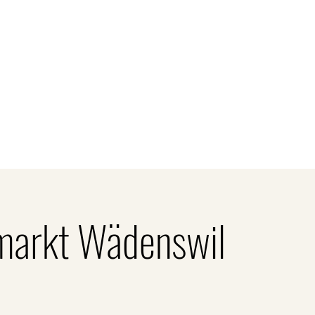
Kontakt
unden
Firmenkunden
Gastronomie
Sort
markt Wädenswil