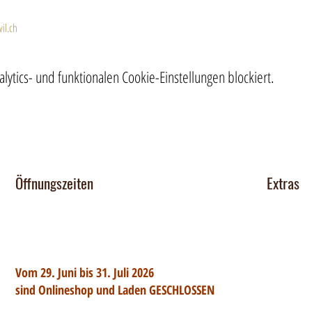
il.ch
tics- und funktionalen Cookie-Einstellungen blockiert.
Öffnungszeiten
Extras
Chocomob
Dienstag 14-17 Uhr
Mittwoch - Freitag 14-18:30 Uhr
Verkaufsst
Team
Vom 29. Juni bis 31. Juli 2026
Jobs
sind Onlineshop und Laden GESCHLOSSEN