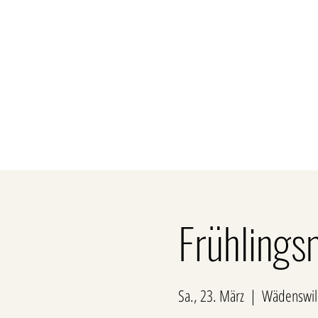
Über uns
Privatk
Frühlings
Sa., 23. März
  |  
Wädenswil