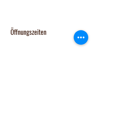
contact@nalachocolate.com
Tel
+41 79 427 77 44
Öffnungszeiten
Dienstag 14-17 Uhr
Mittwoch - Freitag 14-18:30 Uhr
Vom 29. Juni bis 31. Juli 2026
sind Onlineshop und Laden GESCHLOSSEN
Samstag: nach tel. Vereinbarung
Tel. 079 427 77 44
Extras
Chocomobil
Zutatenliste
Jobs
Verkaufsstellen
Team