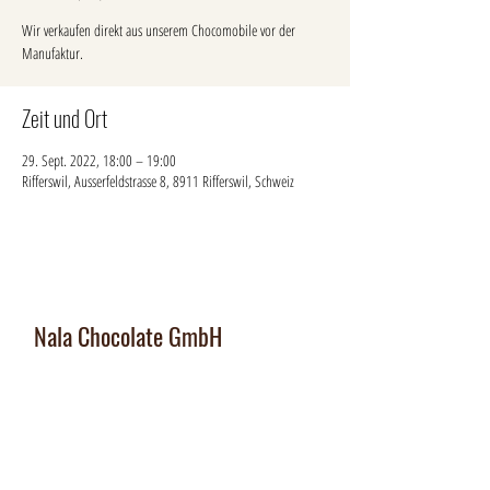
Wir verkaufen direkt aus unserem Chocomobile vor der
Manufaktur.
Zeit und Ort
29. Sept. 2022, 18:00 – 19:00
Rifferswil, Ausserfeldstrasse 8, 8911 Rifferswil, Schweiz
Nala Chocolate GmbH
Manufaktur und Laden
:
Dorfplatz 10, CH 8911 Rifferswil
Abholbox
:
Ausserfeldstrasse 8, 8911 Rifferswil