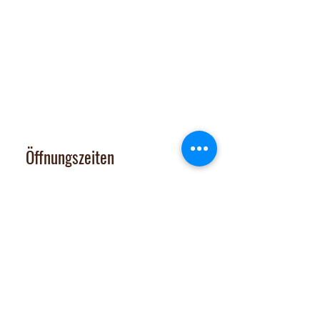
Dorfplatz 10, CH 8911 Rifferswil
Abholbox
:
Ausserfeldstrasse 8, 8911 Rifferswil
contact@nalachocolate.com
Tel
+41 79 427 77 44
Öffnungszeiten
Dienstag 14-17 Uhr
Mittwoch - Freitag 14-18:30 Uhr
Vom 29. Juni bis 31. Juli 2026
sind Onlineshop und Laden GESCHLOSSEN
Samstag: nach tel. Vereinbarung
Tel. 079 427 77 44