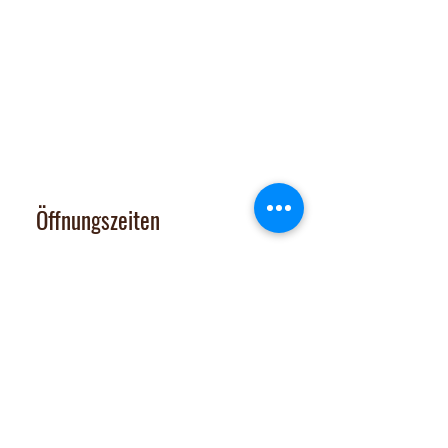
Dorfplatz 10, CH 8911 Rifferswil
Abholbox
:
Ausserfeldstrasse 8, 8911 Rifferswil
contact@nalachocolate.com
Tel
+41 79 427 77 44
Öffnungszeiten
Dienstag 14-17 Uhr
Mittwoch - Freitag 14-18:30 Uhr
Vom 29. Juni bis 31. Juli 2026
sind Onlineshop und Laden GESCHLOSSEN
Samstag: nach tel. Vereinbarung
Tel. 079 427 77 44