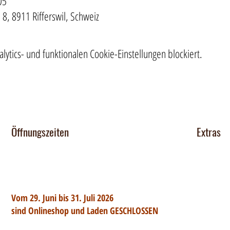
05
e 8, 8911 Rifferswil, Schweiz
tics- und funktionalen Cookie-Einstellungen blockiert.
Öffnungszeiten
Extras
Chocomob
Dienstag 14-17 Uhr
Mittwoch - Freitag 14-18:30 Uhr
Verkaufsst
Team
Vom 29. Juni bis 31. Juli 2026
Jobs
sind Onlineshop und Laden GESCHLOSSEN
Zutatenlist