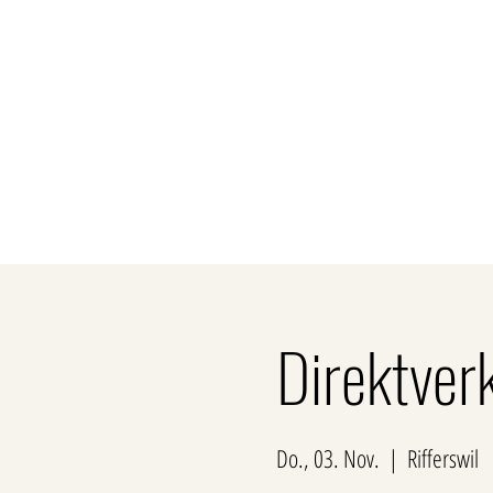
Über uns
Privatk
Direktver
Do., 03. Nov.
  |  
Rifferswil