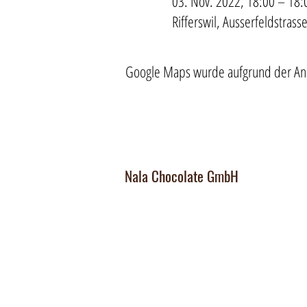
03. Nov. 2022, 18:00 – 18:
Rifferswil, Ausserfeldstrass
Google Maps wurde aufgrund der Analy
Nala Chocolate GmbH
Manufaktur und Laden
:
Dorfplatz 10, CH 8911 Rifferswil
Abholbox
:
Ausserfeldstrasse 8, 8911 Rifferswil