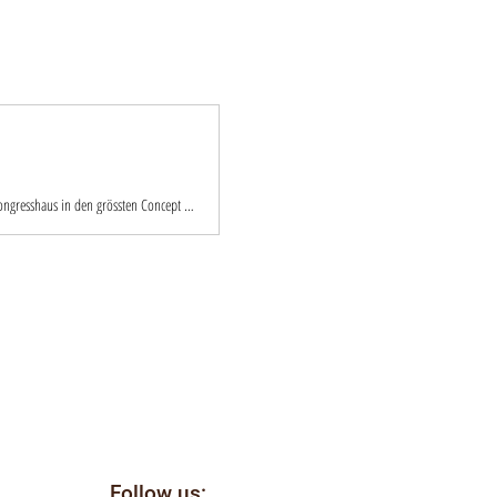
Es weht wieder eine frische Designbriese am Zürisee! 180 unabhängige Designer:innen verwandeln das Zürcher Kongresshaus in den grössten Concept Store für nachhaltiges Design.
Follow us: