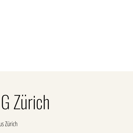
Kontakt
unden
Firmenkunden
Gastronomie
Sort
G Zürich
s Zürich