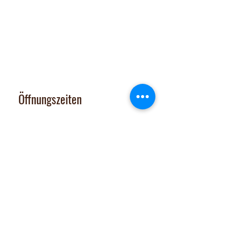
Abholbox
:
Ausserfeldstrasse 8, 8911 Rifferswil
contact@nalachocolate.com
Tel
+41 79 427 77 44
Öffnungszeiten
Dienstag 14-17 Uhr
Mittwoch - Freitag 14-18:30 Uhr
Vom 29. Juni bis 31. Juli 2026
sind Onlineshop und Laden GESCHLOSSEN
Samstag: nach tel. Vereinbarung
Tel. 079 427 77 44
Extras