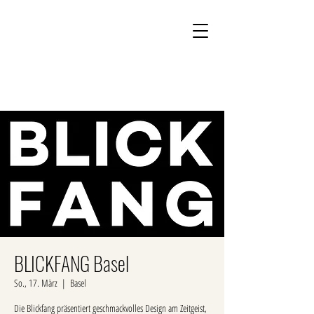
Kontakt
Onlineshop
BLICKFANG Basel
So., 17. März
  |  
Basel
Die Blickfang präsentiert geschmackvolles Design am Zeitgeist,